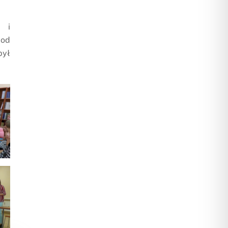
e i
 od
był