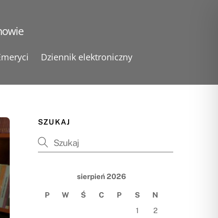
nowie
Emeryci
Dziennik elektroniczny
SZUKAJ
sierpień 2026
P
W
Ś
C
P
S
N
1
2