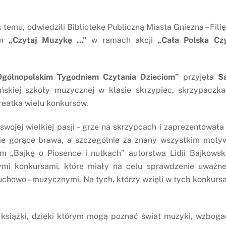
 temu, odwiedzili Bibliotekę Publiczną Miasta Gniezna – Filię
em
„Czytaj Muzykę …”
w ramach akcji
„Cała Polska Cz
Ogólnopolskim Tygodniem Czytania Dzieciom”
przyjęła
S
eńskiej szkoły muzycznej w klasie skrzypiec, skrzypaczk
reatka wielu konkursów.
wojej wielkiej pasji – grze na skrzypcach i zaprezentowała
ie gorące brawa, a szczególnie za znany wszystkim moty
im „Bajkę o Piosence i nutkach” autorstwa Lidii Bajkowski
nymi konkursami, które miały na celu sprawdzenie uważn
uchowo – muzycznymi. Na tych, którzy wzięli w tych konkurs
książki, dzięki którym mogą poznać świat muzyki, wzboga