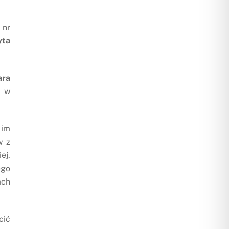
 nr
yta
ara
a w
 im
w z
ej.
ego
ach
cić