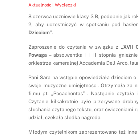
Aktualności
,
Wycieczki
8 czerwca uczniowie klasy 3 B, podobnie jak rok
2, aby uczestniczyć w spotkaniu pod hasł
Dzieciom”
.
Zaproszenie do czytania w związku z
„XVII 
Powaga
– absolwentka I i II stopnia gnieźni
orkiestrze kameralnej Accademia Dell Arco, lau
Pani Sara na wstępie opowiedziała dzieciom o s
swoje muzyczne umiejętności. Otrzymała za n
filmu pt. „Pocachontas” . Następnie czytała 
Czytanie kilkakrotnie było przerywane drob
słuchania czytanego tekstu, oraz ćwiczeniami r
udział, czekała słodka nagroda.
Młodym czytelnikom zaprezentowano też inne 