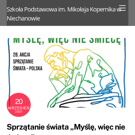
Skip
Men
Szkoła Podstawowa im. Mikołaja Kopernika w
to
Niechanowie
content
20
WRZESIEŃ
2021
Sprzątanie świata „Myślę, więc nie