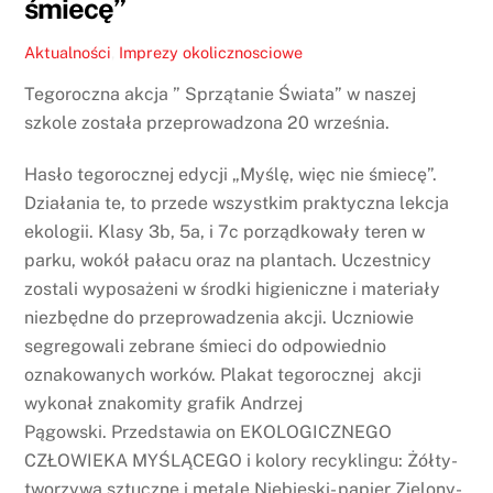
śmiecę”
Aktualności
,
Imprezy okolicznosciowe
Tegoroczna akcja ” Sprzątanie Świata” w naszej
szkole została przeprowadzona 20 września.
Hasło tegorocznej edycji „Myślę, więc nie śmiecę”.
Działania te, to przede wszystkim praktyczna lekcja
ekologii. Klasy 3b, 5a, i 7c porządkowały teren w
parku, wokół pałacu oraz na plantach. Uczestnicy
zostali wyposażeni w środki higieniczne i materiały
niezbędne do przeprowadzenia akcji. Uczniowie
segregowali zebrane śmieci do odpowiednio
oznakowanych worków. Plakat tegorocznej akcji
wykonał znakomity grafik Andrzej
Pągowski. Przedstawia on EKOLOGICZNEGO
CZŁOWIEKA MYŚLĄCEGO i kolory recyklingu: Żółty-
tworzywa sztuczne i metale Niebieski- papier Zielony-