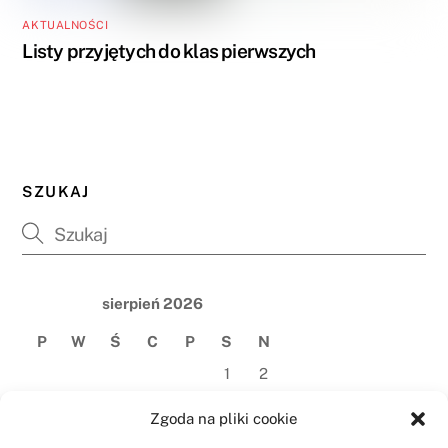
AKTUALNOŚCI
Listy przyjętych do klas pierwszych
SZUKAJ
sierpień 2026
P
W
Ś
C
P
S
N
1
2
3
4
5
6
7
8
9
Zgoda na pliki cookie
10
11
12
13
14
15
16