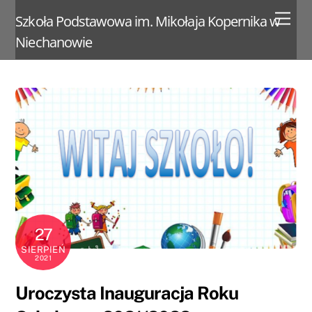
Skip
Men
Szkoła Podstawowa im. Mikołaja Kopernika w
to
Niechanowie
content
27
SIERPIEŃ
2021
Uroczysta Inauguracja Roku