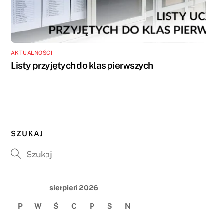
AKTUALNOŚCI
Listy przyjętych do klas pierwszych
SZUKAJ
sierpień 2026
P
W
Ś
C
P
S
N