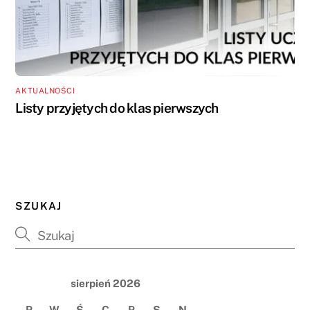
AKTUALNOŚCI
Listy przyjętych do klas pierwszych
SZUKAJ
sierpień 2026
P
W
Ś
C
P
S
N