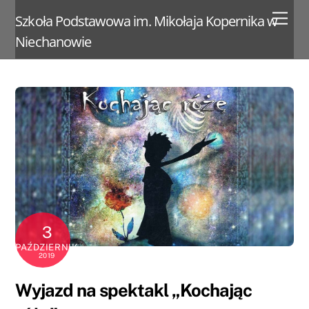
Skip
Men
Szkoła Podstawowa im. Mikołaja Kopernika w
to
Niechanowie
content
3
PAŹDZIERNIK
2019
Wyjazd na spektakl „Kochając