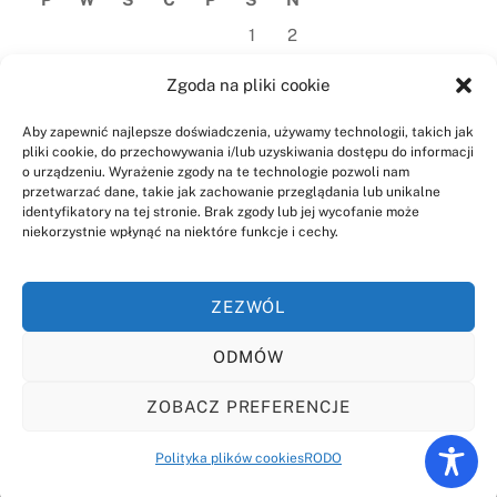
1
2
3
4
5
6
7
8
9
Zgoda na pliki cookie
10
11
12
13
14
15
16
Aby zapewnić najlepsze doświadczenia, używamy technologii, takich jak
pliki cookie, do przechowywania i/lub uzyskiwania dostępu do informacji
17
18
19
20
21
22
23
o urządzeniu. Wyrażenie zgody na te technologie pozwoli nam
przetwarzać dane, takie jak zachowanie przeglądania lub unikalne
24
25
26
27
28
29
30
identyfikatory na tej stronie. Brak zgody lub jej wycofanie może
niekorzystnie wpłynąć na niektóre funkcje i cechy.
31
« lip
ZEZWÓL
ODMÓW
ZOBACZ PREFERENCJE
Back
©
Szkoła Podstawowa im. Mikołaja Kopernika w Niechanowie
2026
To
Polityka plików cookies
RODO
Top