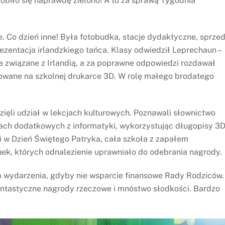
robiło się naprawdę zielono! A to za sprawą Tygodnia
. Co dzień inne! Była fotobudka, stacje dydaktyczne, sprze
rezentacja irlandzkiego tańca. Klasy odwiedził Leprechaun –
a związane z Irlandią, a za poprawne odpowiedzi rozdawał
owane na szkolnej drukarce 3D. W rolę małego brodatego
zięli udział w lekcjach kulturowych. Poznawali słownictwo
iach dodatkowych z informatyki, wykorzystując długopisy 3D
i w Dzień Świętego Patryka, cała szkoła z zapałem
ek, których odnalezienie uprawniało do odebrania nagrody.
o wydarzenia, gdyby nie wsparcie finansowe Rady Rodziców.
antastyczne nagrody rzeczowe i mnóstwo słodkości. Bardzo