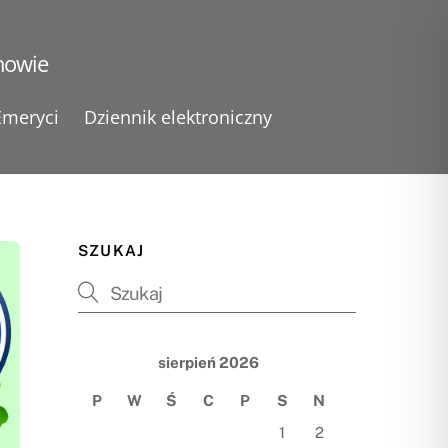
nowie
Emeryci
Dziennik elektroniczny
SZUKAJ
sierpień 2026
P
W
Ś
C
P
S
N
1
2