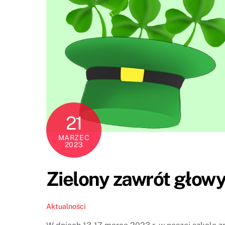
21
MARZEC
2023
Zielony zawrót głow
Aktualności