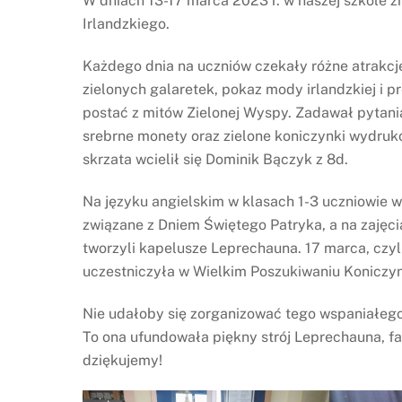
W dniach 13-17 marca 2023 r. w naszej szkole z
Irlandzkiego.
Każdego dnia na uczniów czekały różne atrakcje
zielonych galaretek, pokaz mody irlandzkiej i p
postać z mitów Zielonej Wyspy. Zadawał pytani
srebrne monety oraz zielone koniczynki wydruk
skrzata wcielił się Dominik Bączyk z 8d.
Na języku angielskim w klasach 1-3 uczniowie w
związane z Dniem Świętego Patryka, a na zajęc
tworzyli kapelusze Leprechauna. 17 marca, czyl
uczestniczyła w Wielkim Poszukiwaniu Koniczyn
Nie udałoby się zorganizować tego wspaniałeg
To ona ufundowała piękny strój Leprechauna, f
dziękujemy!